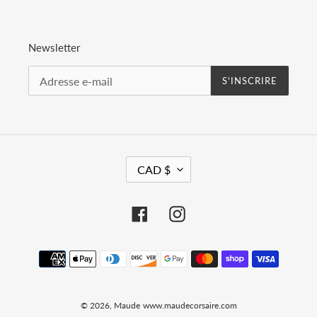
Newsletter
S'INSCRIRE
D
CAD $
E
V
I
Facebook
Instagram
S
E
Moyens
de
paiement
© 2026,
Maude
www.maudecorsaire.com