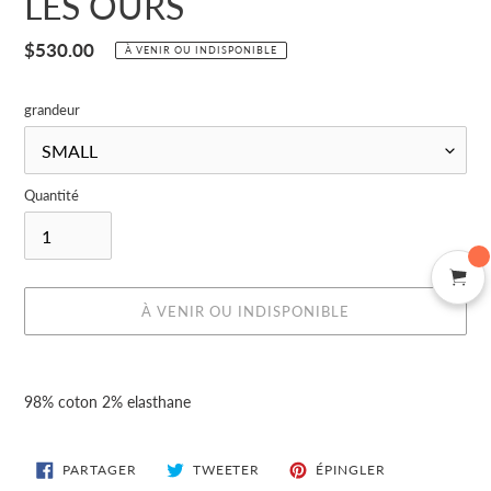
LES OURS
Prix
$530.00
À VENIR OU INDISPONIBLE
normal
grandeur
Quantité
À VENIR OU INDISPONIBLE
Ajout
d'un
98% coton 2% elasthane
produit
à
votre
PARTAGER
TWEETER
ÉPINGLER
PARTAGER
TWEETER
ÉPINGLER
SUR
SUR
SUR
panier