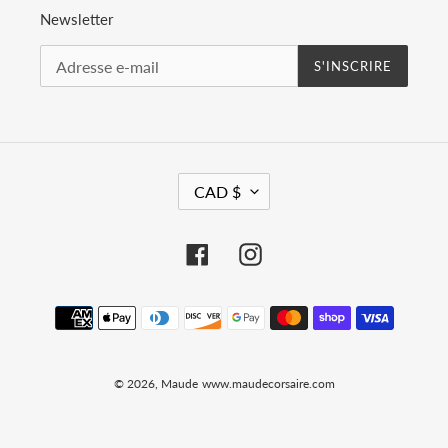
Newsletter
S'INSCRIRE
D
CAD $
E
V
I
Facebook
Instagram
S
E
Moyens
de
paiement
© 2026,
Maude
www.maudecorsaire.com