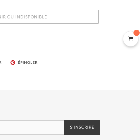
NIR OU INDISPONIBLE
TWEETER
ÉPINGLER
R
ÉPINGLER
SUR
SUR
TWITTER
PINTEREST
S'INSCRIRE