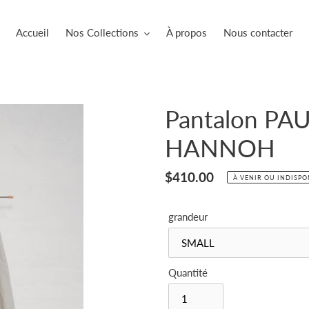
Accueil
Nos Collections
À propos
Nous contacter
Pantalon PAU
HANNOH
Prix
$410.00
À VENIR OU INDISPO
normal
grandeur
Quantité