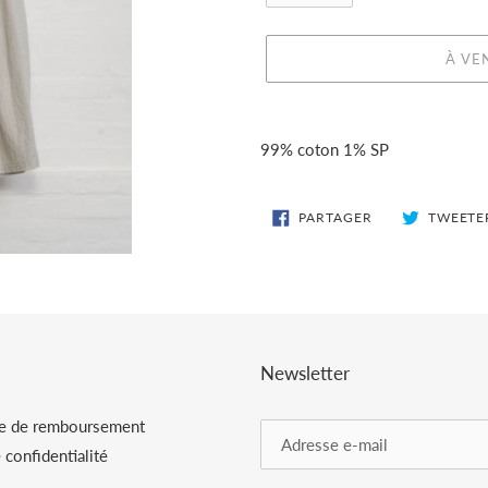
À VE
Ajout
d'un
99% coton 1% SP
produit
à
votre
PARTAGER
PARTAGER
TWEETE
SUR
panier
FACEBOOK
Newsletter
ue de remboursement
 confidentialité