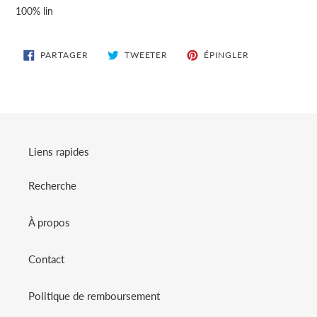
d'un
100% lin
produit
à
votre
PARTAGER
TWEETER
ÉPINGLER
PARTAGER
TWEETER
ÉPINGLER
SUR
SUR
SUR
panier
FACEBOOK
TWITTER
PINTEREST
Liens rapides
Recherche
À propos
Contact
Politique de remboursement