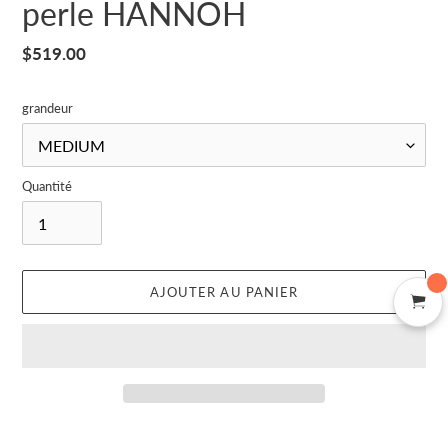
perle HANNOH
Prix
$519.00
normal
grandeur
Quantité
AJOUTER AU PANIER
Ajout