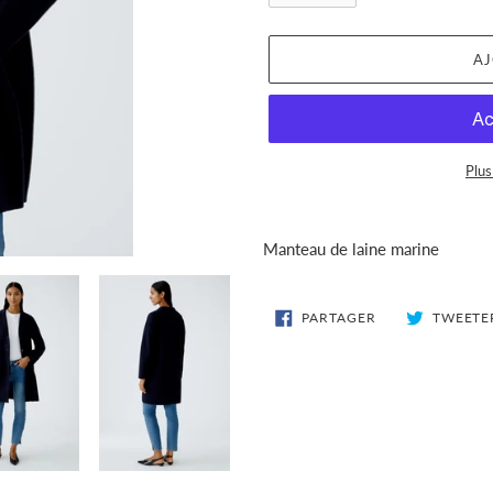
AJ
Plus
Ajout
d'un
Manteau de laine marine
produit
à
votre
PARTAGER
PARTAGER
TWEETE
SUR
panier
FACEBOOK