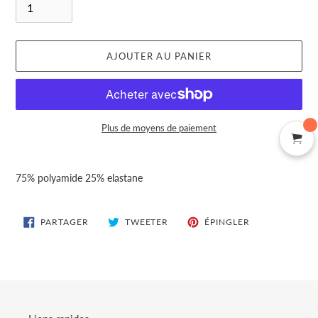
AJOUTER AU PANIER
Plus de moyens de paiement
Ajout
d'un
75% polyamide 25% elastane
produit
à
votre
PARTAGER
TWEETER
ÉPINGLER
PARTAGER
TWEETER
ÉPINGLER
SUR
SUR
SUR
panier
FACEBOOK
TWITTER
PINTEREST