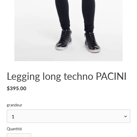
Legging long techno PACINI
Prix
$395.00
normal
grandeur
Quantité