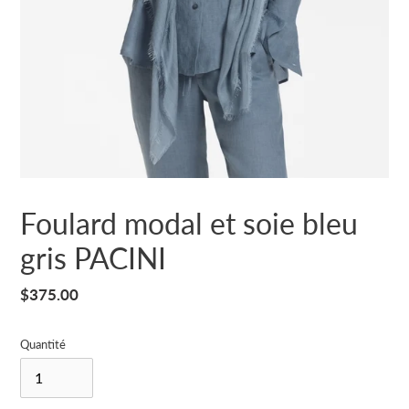
Foulard modal et soie bleu
gris PACINI
Prix
$375.00
normal
Quantité