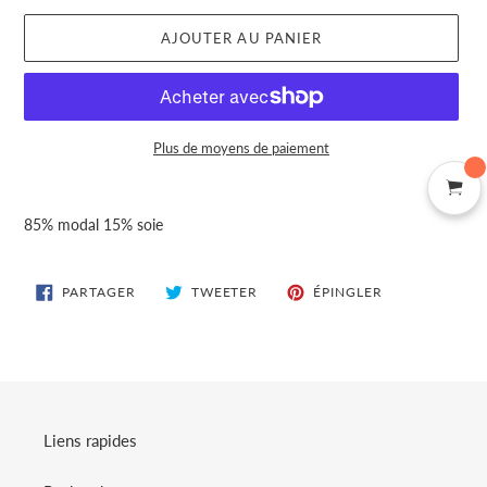
AJOUTER AU PANIER
Plus de moyens de paiement
Ajout
d'un
85% modal 15% soie
produit
à
votre
PARTAGER
TWEETER
ÉPINGLER
PARTAGER
TWEETER
ÉPINGLER
SUR
SUR
SUR
panier
FACEBOOK
TWITTER
PINTEREST
Liens rapides