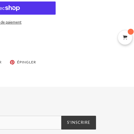
 de paiement
TWEETER
ÉPINGLER
R
ÉPINGLER
SUR
SUR
TWITTER
PINTEREST
S'INSCRIRE