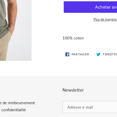
Plus de moyens
Ajout
d'un
100% coton
produit
à
votre
PARTAGER
PARTAGER
TWEETE
SUR
panier
FACEBOOK
Newsletter
ue de remboursement
 confidentialité