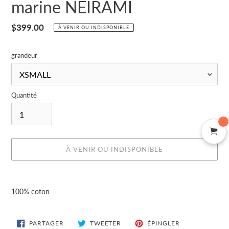
marine NEIRAMI
Prix
$399.00
À VENIR OU INDISPONIBLE
normal
grandeur
Quantité
À VENIR OU INDISPONIBLE
Ajout
d'un
100% coton
produit
à
votre
PARTAGER
TWEETER
ÉPINGLER
PARTAGER
TWEETER
ÉPINGLER
SUR
SUR
SUR