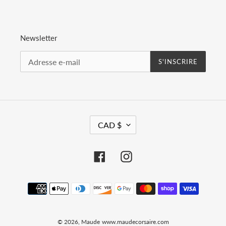
Newsletter
S'INSCRIRE
D
CAD $
E
V
I
Facebook
Instagram
S
E
Moyens
de
paiement
© 2026,
Maude
www.maudecorsaire.com