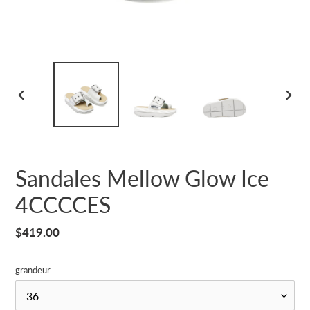
DIAPOSITIVE
DIAP
PRÉCÉDENTE
SUIV
Sandales Mellow Glow Ice
4CCCCES
Prix
$419.00
normal
grandeur