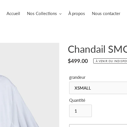
Accueil
Nos Collections
À propos
Nous contacter
Chandail SM
Prix
$499.00
À VENIR OU INDISPO
normal
grandeur
Quantité