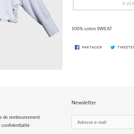
À VE
Ajout
d'un
100% coton SWEAT
produit
à
votre
PARTAGER
PARTAGER
TWEETE
SUR
panier
FACEBOOK
Newsletter
ue de remboursement
 confidentialité