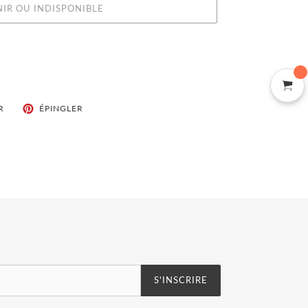
NIR OU INDISPONIBLE
TWEETER
ÉPINGLER
R
ÉPINGLER
SUR
SUR
TWITTER
PINTEREST
S'INSCRIRE