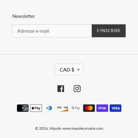
Newsletter
S'INSCRIRE
D
CAD $
E
V
I
Facebook
Instagram
S
E
Moyens
de
paiement
© 2026,
Maude
www.maudecorsaire.com