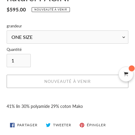
Prix
$595.00
NOUVEAUTÉ À VENIR
normal
grandeur
Quantité
NOUVEAUTÉ À VENIR
Ajout
d'un
41% lin 30% polyamide 29% coton Mako
produit
à
votre
PARTAGER
TWEETER
ÉPINGLER
PARTAGER
TWEETER
ÉPINGLER
SUR
SUR
SUR
panier
FACEBOOK
TWITTER
PINTEREST