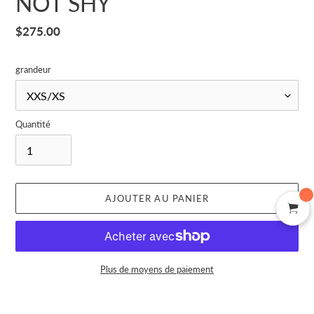
NOT SHY
Prix
$275.00
normal
grandeur
Quantité
AJOUTER AU PANIER
Plus de moyens de paiement
Ajout
d'un