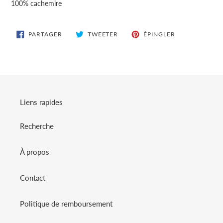
100% cachemire
produit
à
votre
PARTAGER
TWEETER
ÉPINGLER
PARTAGER
TWEETER
ÉPINGLER
SUR
SUR
SUR
panier
FACEBOOK
TWITTER
PINTEREST
Liens rapides
Recherche
À propos
Contact
Politique de remboursement