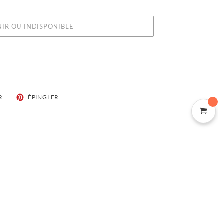
NIR OU INDISPONIBLE
TWEETER
ÉPINGLER
R
ÉPINGLER
SUR
SUR
TWITTER
PINTEREST