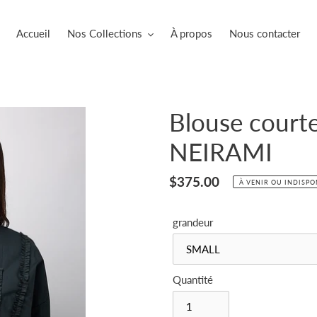
Accueil
Nos Collections
À propos
Nous contacter
Blouse court
NEIRAMI
Prix
$375.00
À VENIR OU INDISPO
normal
grandeur
Quantité