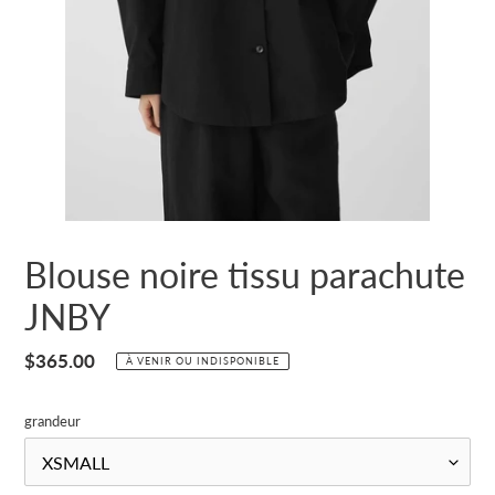
Blouse noire tissu parachute
JNBY
Prix
$365.00
À VENIR OU INDISPONIBLE
normal
grandeur