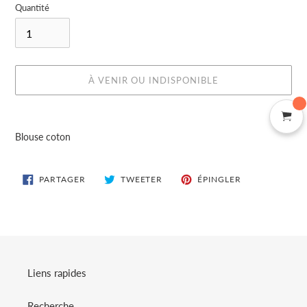
Quantité
À VENIR OU INDISPONIBLE
Ajout
d'un
Blouse coton
produit
à
votre
PARTAGER
TWEETER
ÉPINGLER
PARTAGER
TWEETER
ÉPINGLER
SUR
SUR
SUR
panier
FACEBOOK
TWITTER
PINTEREST
Liens rapides
Recherche