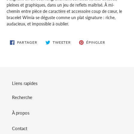
pleines et graphiques, dans un jeu de reflets maîtrisé. À mi-
chemin entre pièce de caractère et accessoire coup de cœur, le
bracelet Wimia se déguste comme un plat signature : riche,
audacieux, et impossible à oublier.
PARTAGER
TWEETER
ÉPINGLER
PARTAGER
TWEETER
ÉPINGLER
SUR
SUR
SUR
FACEBOOK
TWITTER
PINTEREST
Liens rapides
Recherche
À propos
Contact