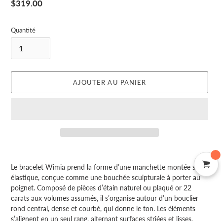
Prix
$319.00
normal
Quantité
AJOUTER AU PANIER
Ajout
d'un
Le bracelet Wimia prend la forme d’une manchette montée sur
produit
élastique, conçue comme une bouchée sculpturale à porter au
à
poignet. Composé de pièces d’étain naturel ou plaqué or 22
votre
carats aux volumes assumés, il s’organise autour d’un bouclier
panier
rond central, dense et courbé, qui donne le ton. Les éléments
s’alignent en un seul rang, alternant surfaces striées et lisses,