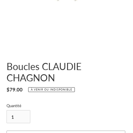
Boucles CLAUDIE
CHAGNON
Prix
$79.00
À VENIR OU INDISPONIBLE
normal
Quantité