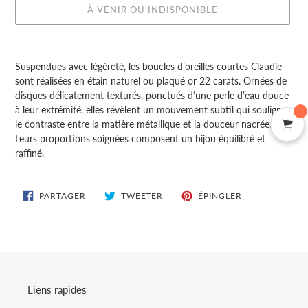
À VENIR OU INDISPONIBLE
Ajout
d'un
Suspendues avec légèreté, les boucles d’oreilles courtes Claudie
produit
sont réalisées en étain naturel ou plaqué or 22 carats. Ornées de
à
disques délicatement texturés, ponctués d’une perle d’eau douce
votre
à leur extrémité, elles révèlent un mouvement subtil qui souligne
panier
le contraste entre la matière métallique et la douceur nacrée.
Leurs proportions soignées composent un bijou équilibré et
raffiné.
PARTAGER
TWEETER
ÉPINGLER
PARTAGER
TWEETER
ÉPINGLER
SUR
SUR
SUR
FACEBOOK
TWITTER
PINTEREST
Liens rapides