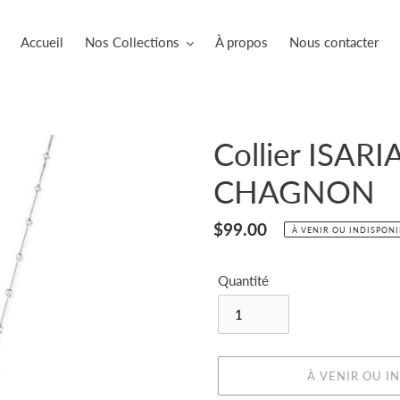
Accueil
Nos Collections
À propos
Nous contacter
Collier ISARI
CHAGNON
Prix
$99.00
À VENIR OU INDISPON
normal
Quantité
À VENIR OU I