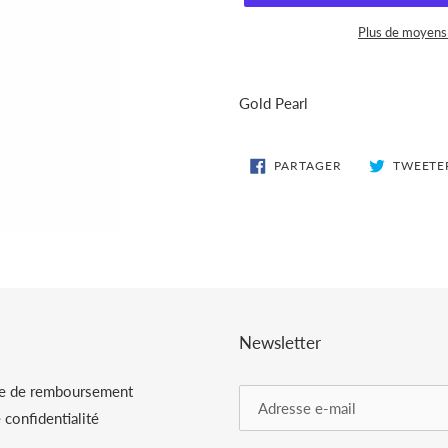
Plus de moyens
Ajout
d'un
Gold Pearl
produit
à
votre
PARTAGER
PARTAGER
TWEETE
SUR
panier
FACEBOOK
Newsletter
ue de remboursement
 confidentialité