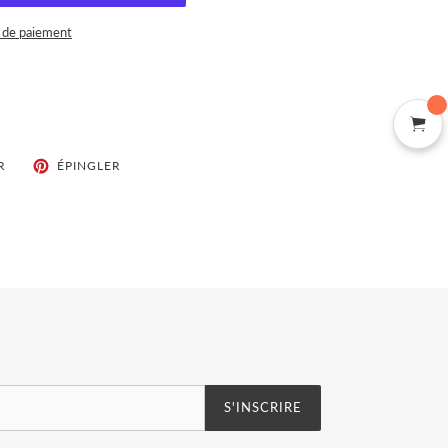
 de paiement
TWEETER
ÉPINGLER
R
ÉPINGLER
SUR
SUR
TWITTER
PINTEREST
S'INSCRIRE