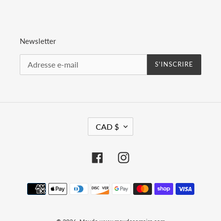
Newsletter
S'INSCRIRE
D
CAD $
E
V
I
Facebook
Instagram
S
E
Moyens
de
paiement