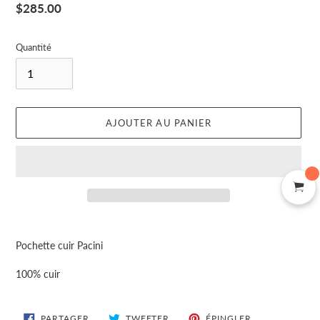
Prix
$285.00
normal
Quantité
AJOUTER AU PANIER
Ajout
d'un
Pochette cuir Pacini
produit
à
100% cuir
votre
panier
PARTAGER
TWEETER
ÉPINGLER
PARTAGER
TWEETER
ÉPINGLER