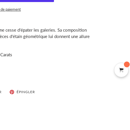
 de paiement
ne cesse d'épater les galeries. Sa composition
ièces d'étain géométrique lui donnent une allure
 Carats
TWEETER
ÉPINGLER
R
ÉPINGLER
SUR
SUR
TWITTER
PINTEREST