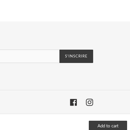
S'INSCRIRE
Facebook
Instagram
© 2026,
Maude
www.maudecorsaire.com
Add to cart