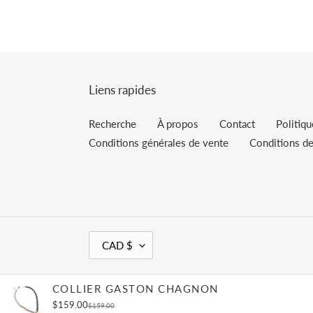
Liens rapides
Recherche
À propos
Contact
Politiq
Conditions générales de vente
Conditions de
D
CAD $
E
V
Moyens
I
COLLIER GASTON CHAGNON
de
S
$159.00
$159.00
paiement