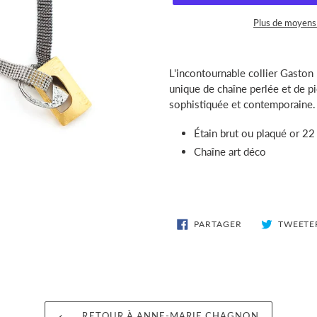
Plus de moyens
Ajout
d'un
L'incontournable collier Gaston 
produit
unique de chaîne perlée et de p
à
sophistiquée et contemporaine.
votre
panier
Étain brut ou plaqué or 22
Chaîne art déco
PARTAGER
PARTAGER
TWEETE
SUR
FACEBOOK
RETOUR À ANNE-MARIE CHAGNON