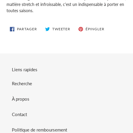
produit
matière stretch et infroissable, c'est un indispensable à porter en
à
toutes saisons.
votre
panier
PARTAGER
TWEETER
ÉPINGLER
PARTAGER
TWEETER
ÉPINGLER
SUR
SUR
SUR
FACEBOOK
TWITTER
PINTEREST
Liens rapides
Recherche
À propos
Contact
Politique de remboursement