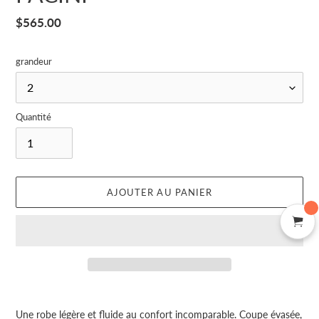
Prix
$565.00
normal
grandeur
Quantité
AJOUTER AU PANIER
Ajout
d'un
Une robe légère et fluide au confort incomparable. Coupe évasée,